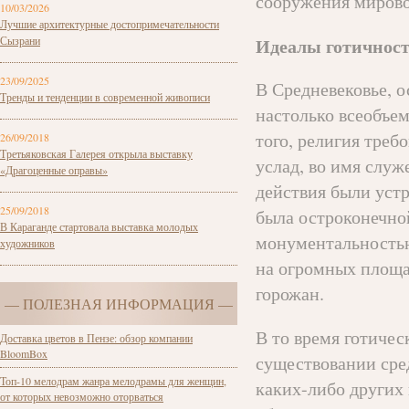
сооружения мирово
10/03/2026
Лучшие архитектурные достопримечательности
Идеалы готичнос
Сызрани
23/09/2025
В Средневековье, о
Тренды и тенденции в современной живописи
настолько всеобъе
того, религия треб
26/09/2018
Третьяковская Галерея открыла выставку
услад, во имя служ
«Драгоценные оправы»
действия были устр
25/09/2018
была остроконечной
В Караганде стартовала выставка молодых
монументальностью
художников
на огромных площа
горожан.
— ПОЛЕЗНАЯ ИНФОРМАЦИЯ —
В то время готичес
Доставка цветов в Пензе: обзор компании
BloomBox
существовании сред
Топ-10 мелодрам жанра мелодрамы для женщин,
каких-либо других 
от которых невозможно оторваться