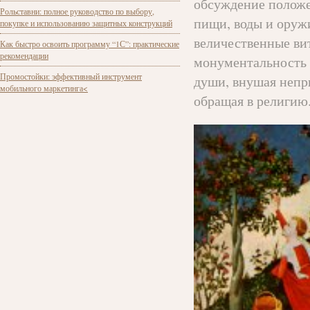
обсуждение положе
Рольставни: полное руководство по выбору,
пищи, воды и оруж
покупке и использованию защитных конструкций
величественные вит
Как быстро освоить программу “1С”: практические
рекомендации
монументальность 
Промостойки: эффективный инструмент
души, внушая непр
мобильного маркетинга<
обращая в религию