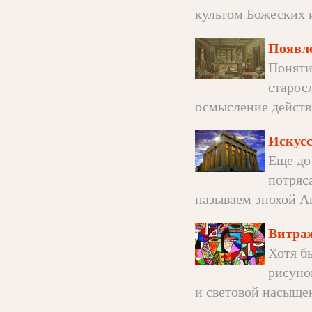
культом Божеских и
Появле
Поняти
старосл
осмысление действ
Искус
Еще до
потряс
называем эпохой Ан
Витра
Хотя б
рисуно
и световой насыщен