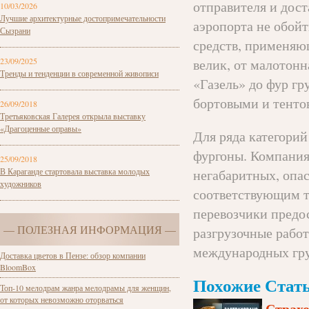
отправителя и дост
10/03/2026
Лучшие архитектурные достопримечательности
аэропорта не обойт
Сызрани
средств, применяю
23/09/2025
велик, от малотон
Тренды и тенденции в современной живописи
«Газель» до фур гр
бортовыми и тенто
26/09/2018
Третьяковская Галерея открыла выставку
«Драгоценные оправы»
Для ряда категори
фургоны. Компания
25/09/2018
В Караганде стартовала выставка молодых
негабаритных, опас
художников
соответствующим т
перевозчики предо
— ПОЛЕЗНАЯ ИНФОРМАЦИЯ —
разгрузочные работ
международных гру
Доставка цветов в Пензе: обзор компании
BloomBox
Похожие Стать
Топ-10 мелодрам жанра мелодрамы для женщин,
от которых невозможно оторваться
Страхо