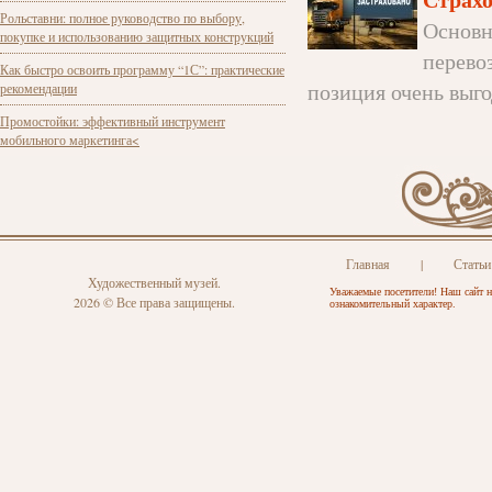
Рольставни: полное руководство по выбору,
Основн
покупке и использованию защитных конструкций
перево
Как быстро освоить программу “1С”: практические
позиция очень выго
рекомендации
Промостойки: эффективный инструмент
мобильного маркетинга<
Главная
|
Статьи
Художественный музей.
Уважаемые посетители! Наш сайт н
2026 © Все права защищены.
ознакомительный характер.