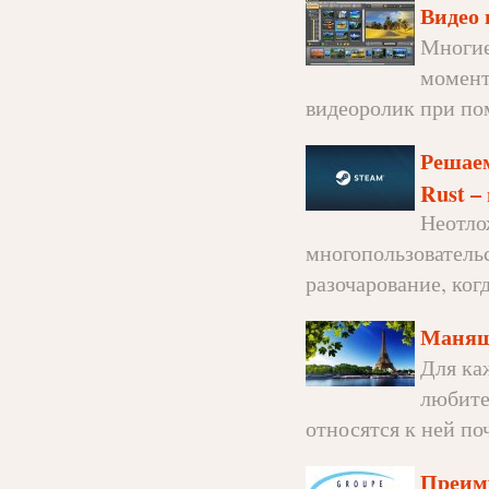
Видео 
Многие
момент
видеоролик при по
Решаем
Rust –
Неотло
многопользовательс
разочарование, когд
Манящ
Для ка
любите
относятся к ней поч
Преим