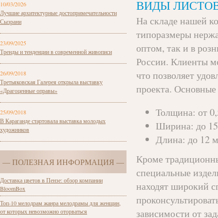
ВИДЫ ЛИСТО
10/03/2026
Лучшие архитектурные достопримечательности
На складе нашей к
Сызрани
типоразмеры нержа
23/09/2025
оптом, так и в роз
Тренды и тенденции в современной живописи
России. Клиенты м
что позволяет удо
26/09/2018
Третьяковская Галерея открыла выставку
проекта. Основные
«Драгоценные оправы»
Толщина: от 0,
25/09/2018
В Караганде стартовала выставка молодых
Ширина: до 15
художников
Длина: до 12 м
Кроме традиционны
— ПОЛЕЗНАЯ ИНФОРМАЦИЯ —
специальные издел
Доставка цветов в Пензе: обзор компании
находят широкий с
BloomBox
проконсультироват
Топ-10 мелодрам жанра мелодрамы для женщин,
зависимости от зад
от которых невозможно оторваться