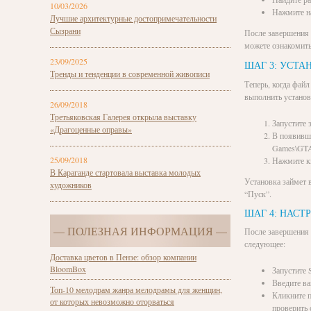
10/03/2026
Нажмите на
Лучшие архитектурные достопримечательности
Сызрани
После завершения 
можете ознакомить
23/09/2025
ШАГ 3: УСТА
Тренды и тенденции в современной живописи
Теперь, когда фай
выполнить установ
26/09/2018
Третьяковская Галерея открыла выставку
Запустите 
«Драгоценные оправы»
В появивше
Games\GTA
25/09/2018
Нажмите кн
В Караганде стартовала выставка молодых
Установка займет 
художников
“Пуск”.
ШАГ 4: НАСТ
— ПОЛЕЗНАЯ ИНФОРМАЦИЯ —
После завершения 
следующее:
Доставка цветов в Пензе: обзор компании
BloomBox
Запустите
Введите ва
Топ-10 мелодрам жанра мелодрамы для женщин,
Кликните п
от которых невозможно оторваться
проверить 