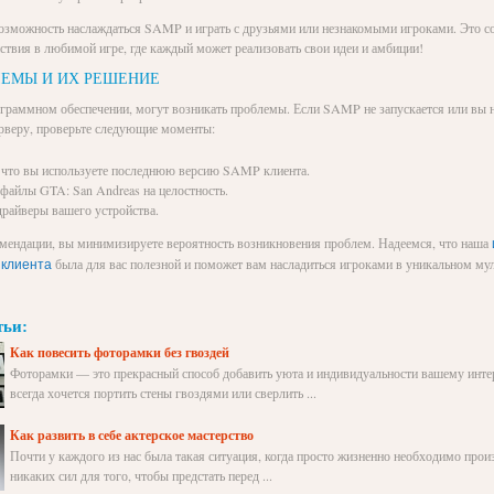
 возможность наслаждаться SAMP и играть с друзьями или незнакомыми игроками. Это 
ствия в любимой игре, где каждый может реализовать свои идеи и амбиции!
ЛЕМЫ И ИХ РЕШЕНИЕ
граммном обеспечении, могут возникать проблемы. Если SAMP не запускается или вы 
рверу, проверьте следующие моменты:
, что вы используете последнюю версию SAMP клиента.
файлы GTA: San Andreas на целостность.
райверы вашего устройства.
мендации, вы минимизируете вероятность возникновения проблем. Надеемся, что наша
была для вас полезной и поможет вам насладиться игроками в уникальном м
 клиента
тьи:
Как повесить фоторамки без гвоздей
Фоторамки — это прекрасный способ добавить уюта и индивидуальности вашему интер
всегда хочется портить стены гвоздями или сверлить ...
Как развить в себе актерское мастерство
Почти у каждого из нас была такая ситуация, когда просто жизненно необходимо произ
никаких сил для того, чтобы предстать перед ...