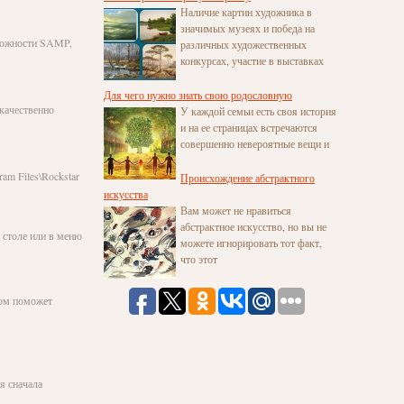
Наличие картин художника в
значимых музеях и победа на
зможности SAMP,
различных художественных
конкурсах, участие в выставках
Для чего нужно знать свою родословную
 качественно
У каждой семьи есть своя история
и на ее страницах встречаются
совершенно невероятные вещи и
am Files\Rockstar
Происхождение абстрактного
искусства
Вам может не нравиться
абстрактное искусство, но вы не
 столе или в меню
можете игнорировать тот факт,
что этот
том поможет
я сначала