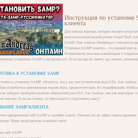
Инструкция по установке
клиента
Для многих игроков, которые желают погрузит
многопользовательский режим Grand Theft Auto
SAMP (San Andreas Multiplayer) становится и
Установка SAMP клиента – это первый шаг на 
бесконечному веселью и авантюрам в открыто
авильно установить SAMP и настроить его. Если вы еще не знаете, где скачать, рекомен
ОТОВКА К УСТАНОВКЕ SAMP
ступить к установке SAMP, убедитесь, что у вас уже установлена игра GTA: San Andreas
. Вам потребуется оригинальная версия игры, предпочтительно, без модификаций, чтобы 
е не забудьте проверить наличие обновлений для GTA: San Andreas, так как некоторые с
юю версию. Если вы готовы, то переходите к следующему шагу!
ИВАНИЕ SAMP КЛИЕНТА
етите официальный сайт SAMP и скачайте клиент. Обычно это не займет много времени, 
азмер. Ниже представлены основные шаги:
 на сайт SAMP.
здел для загрузки клиента.