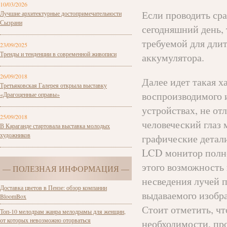
10/03/2026
Если проводить ср
Лучшие архитектурные достопримечательности
Сызрани
сегодняшний день,
требуемой для дли
23/09/2025
Тренды и тенденции в современной живописи
аккумулятора.
26/09/2018
Далее идет такая х
Третьяковская Галерея открыла выставку
воспроизводимого 
«Драгоценные оправы»
устройствах, не от
25/09/2018
человеческий глаз
В Караганде стартовала выставка молодых
художников
графические детал
LCD монитор полно
этого возможность
— ПОЛЕЗНАЯ ИНФОРМАЦИЯ —
несведения лучей п
Доставка цветов в Пензе: обзор компании
выдаваемого изобр
BloomBox
Стоит отметить, ч
Топ-10 мелодрам жанра мелодрамы для женщин,
от которых невозможно оторваться
необходимости, пр