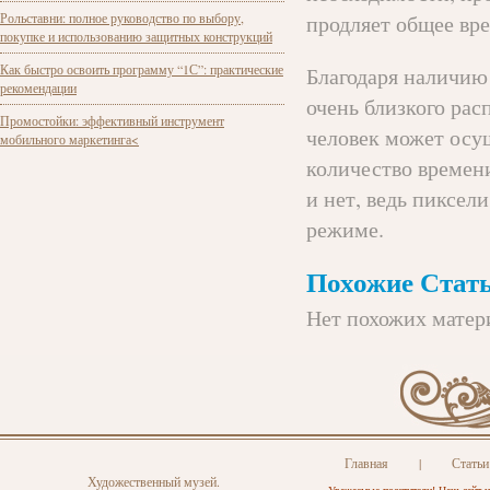
Рольставни: полное руководство по выбору,
продляет общее вр
покупке и использованию защитных конструкций
Как быстро освоить программу “1С”: практические
Благодаря наличию 
рекомендации
очень близкого рас
Промостойки: эффективный инструмент
человек может осу
мобильного маркетинга<
количество времени
и нет, ведь пиксели
режиме.
Похожие Стать
Нет похожих матер
Главная
|
Статьи
Художественный музей.