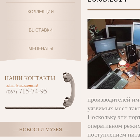
КОЛЛЕКЦИЯ
ВЫСТАВКИ
МЕЦЕНАТЫ
НАШИ КОНТАКТЫ
admin@muzzeum.net
715-74-95
(067)
производителей име
уязвимых мест тако
Поскольку эти порт
оперативном режим
— НОВОСТИ МУЗЕЯ —
поступлением пита