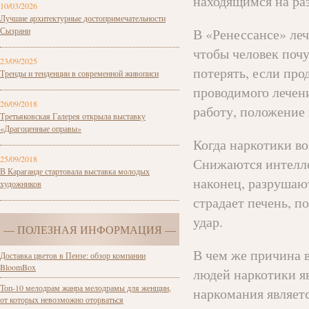
находящимся на раз
10/03/2026
Лучшие архитектурные достопримечательности
Сызрани
В «Ренессансе» леч
чтобы человек почу
23/09/2025
потерять, если пр
Тренды и тенденции в современной живописи
проводимого лечени
26/09/2018
работу, положение 
Третьяковская Галерея открыла выставку
«Драгоценные оправы»
Когда наркотики во
25/09/2018
Снижаются интелле
В Караганде стартовала выставка молодых
наконец, разрушаю
художников
страдает печень, п
удар.
— ПОЛЕЗНАЯ ИНФОРМАЦИЯ —
В чем же причина 
Доставка цветов в Пензе: обзор компании
BloomBox
людей наркотики я
Топ-10 мелодрам жанра мелодрамы для женщин,
наркомания являет
от которых невозможно оторваться