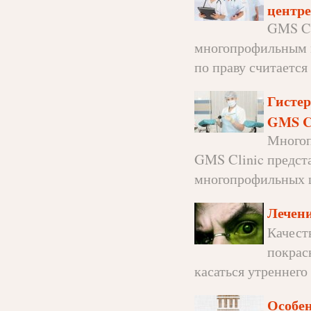
центре
GMS Cl
многопрофильным 
по праву считается
Гистер
GMS Cl
Многоп
GMS Clinic предст
многопрофильных це
Лечен
Качест
покрас
касаться утреннего 
Особен