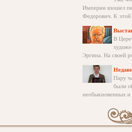
Империи взошел п
Федорович. К этой 
Выста
В Цере
художе
Эргина. На своей ро
Недав
Пару ч
были о
необыкновенных и 