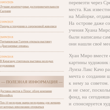
перевезти через С
10/03/2026
Лучшие архитектурные достопримечательности
места. Как извест
Сызрани
на Майорке, отдава
23/09/2025
На острове даже с
Тренды и тенденции в современной живописи
учения Хуана Миро
были написаны сам
26/09/2018
Третьяковская Галерея открыла выставку
они нашли своё мес
«Драгоценные оправы»
Хуан Миро вместе 
25/09/2018
В Караганде стартовала выставка молодых
картины художник 
художников
Луиза Лакс Качо р
мечта о создании 
— ПОЛЕЗНАЯ ИНФОРМАЦИЯ —
к нему за советом
и не смог, поскол
Доставка цветов в Пензе: обзор компании
BloomBox
фонд, на сегодняш
и спонсируется ху
Топ-10 мелодрам жанра мелодрамы для женщин,
от которых невозможно оторваться