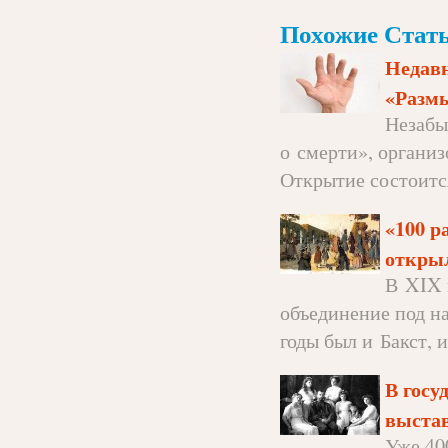
Похожие Стать
Недав
«Разм
Незабы
о смерти», организ
Открытие состоится 
«100 р
открыл
В XIX 
объединение под н
годы был и Бакст, и
В госу
выстав
Уже 40