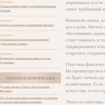
нормальные и в то
10/03/2026
Лучшие архитектурные достопримечательности
своих требований 
Сызрани
Немногие знают, ка
23/09/2025
Тренды и тенденции в современной живописи
раз в руки. Ничего
обеспечивать норма
26/09/2018
стоит помнить и то
Третьяковская Галерея открыла выставку
«Драгоценные оправы»
традиционного пла
старались создават
25/09/2018
В Караганде стартовала выставка молодых
художников
Пластика фактичес
Но преимуществ в 
не будет пачкать ру
— ПОЛЕЗНАЯ ИНФОРМАЦИЯ —
размягчения. Если 
Доставка цветов в Пензе: обзор компании
искусства, то его н
BloomBox
Топ-10 мелодрам жанра мелодрамы для женщин,
Лепка из пластика 
от которых невозможно оторваться