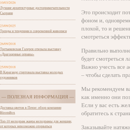
10/03/2026
Лучшие архитектурные достопримечательности
Это происходит пот
Сызрани
фоном и, одноврем
23/09/2025
плохой, то и решен
Тренды и тенденции в современной живописи
смотреться эффект
26/09/2018
Третьяковская Галерея открыла выставку
Правильно выполн
«Драгоценные оправы»
будет смотреться л
Важно учесть все а
25/09/2018
В Караганде стартовала выставка молодых
– чтобы сделать пр
художников
Мы рекомендуем ва
как именно они по
— ПОЛЕЗНАЯ ИНФОРМАЦИЯ —
Если у вас есть же
Доставка цветов в Пензе: обзор компании
обратитесь к стран
BloomBox
Топ-10 мелодрам жанра мелодрамы для женщин,
Заказывайте натяжн
от которых невозможно оторваться