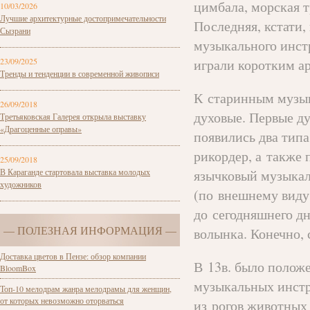
цимбала, морская т
10/03/2026
Лучшие архитектурные достопримечательности
Последняя, кстати,
Сызрани
музыкального инстр
23/09/2025
играли коротким а
Тренды и тенденции в современной живописи
К старинным музык
26/09/2018
духовые. Первые д
Третьяковская Галерея открыла выставку
«Драгоценные оправы»
появились два типа
рикордер, а также 
25/09/2018
В Караганде стартовала выставка молодых
язычковый музыкал
художников
(по внешнему виду
до сегодняшнего дн
— ПОЛЕЗНАЯ ИНФОРМАЦИЯ —
волынка. Конечно, 
Доставка цветов в Пензе: обзор компании
В 13в. было полож
BloomBox
музыкальных инстру
Топ-10 мелодрам жанра мелодрамы для женщин,
от которых невозможно оторваться
из рогов животных 