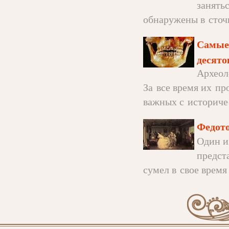
занять
обнаружены в сточн
Самые 
десято
Археол
За все время их п
важных с историчес
Федото
Один и
предст
сумел в свое время 