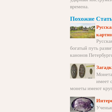
времена.
Похожие Стать
Русска
карти
Русска
богатый путь разви
канонов Петербургс
Загадк
Монета
имеет 
монеты имеют круг
Интере
Ученые