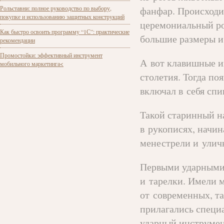
Рольставни: полное руководство по выбору,
фанфар. Происходи
покупке и использованию защитных конструкций
церемониальный ро
Как быстро освоить программу “1С”: практические
большие размеры и
рекомендации
Промостойки: эффективный инструмент
А вот клавишные и
мобильного маркетинга<
столетия. Тогда по
включал в себя спи
Такой старинный н
в рукописях, начин
менестрели и улич
Первыми ударными
и тарелки. Имели м
от современных, т
прилагались специ
ударный инструмен