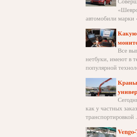
Соверш
«Шевро
автомобили марки 
Какую 
монито
Все вы
нетбуки, имеют в т
популярной технол
Краны
униве
Сегодня
как у частных зака
транспортировкой .
Vengo-