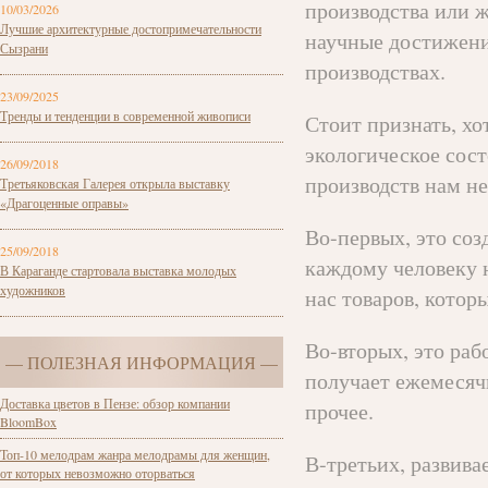
производства или ж
10/03/2026
Лучшие архитектурные достопримечательности
научные достижени
Сызрани
производствах.
23/09/2025
Тренды и тенденции в современной живописи
Стоит признать, хо
экологическое сост
26/09/2018
производств нам н
Третьяковская Галерея открыла выставку
«Драгоценные оправы»
Во-первых, это соз
25/09/2018
каждому человеку н
В Караганде стартовала выставка молодых
художников
нас товаров, кото
Во-вторых, это раб
— ПОЛЕЗНАЯ ИНФОРМАЦИЯ —
получает ежемесяч
Доставка цветов в Пензе: обзор компании
прочее.
BloomBox
Топ-10 мелодрам жанра мелодрамы для женщин,
В-третьих, развива
от которых невозможно оторваться