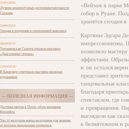
10/03/2026
«Пейзаж в парке М
Лучшие архитектурные достопримечательности
собор в Руане. По
Сызрани
хранятся сегодня 
23/09/2025
Тренды и тенденции в современной живописи
Картины Эдгара Де
импрессионизма. Ц
26/09/2018
Третьяковская Галерея открыла выставку
позволило мастеру
«Драгоценные оправы»
эффектами. Образы 
и он остался верен
25/09/2018
В Караганде стартовала выставка молодых
представил зрителю
художников
танцевальные клас
благодаря приоткры
— ПОЛЕЗНАЯ ИНФОРМАЦИЯ —
спектаклем, где с
и превращения. По
Доставка цветов в Пензе: обзор компании
BloomBox
выглядели как ска
Топ-10 мелодрам жанра мелодрамы для женщин,
в безмятежном и р
от которых невозможно оторваться