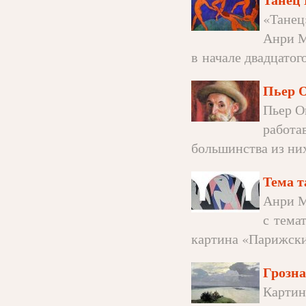
«Танец
Анри М
в начале двадцатого
Пьер 
Пьер О
работа
большинства из них,
Тема т
Анри М
с тема
картина «Парижский
Грозн
Картин