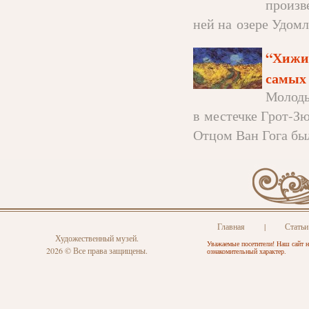
произв
ней на озере Удомля
“Хижин
самых 
Молоды
в местечке Грот-З
Отцом Ван Гога был
Главная
|
Статьи
Художественный музей.
Уважаемые посетители! Наш сайт н
2026 © Все права защищены.
ознакомительный характер.