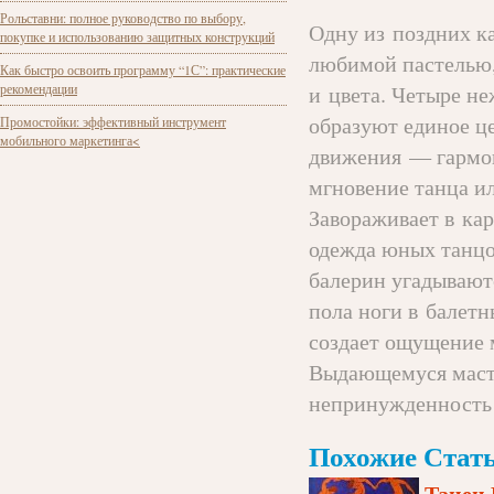
Рольставни: полное руководство по выбору,
Одну из поздних к
покупке и использованию защитных конструкций
любимой пастелью,
Как быстро освоить программу “1С”: практические
рекомендации
и цвета. Четыре н
образуют единое ц
Промостойки: эффективный инструмент
мобильного маркетинга<
движения — гармон
мгновение танца ил
Завораживает в ка
одежда юных танцов
балерин угадываютс
пола ноги в балет
создает ощущение 
Выдающемуся масте
непринужденность 
Похожие Стать
Танец