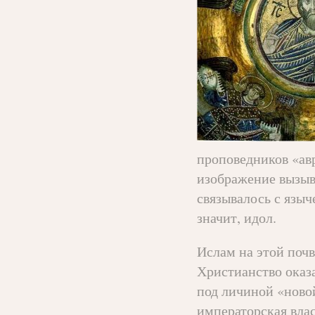
проповедников «ав
изображение вызыв
связывалось с язы
значит, идол.
Ислам на этой поч
Христианство оказа
под личиной «ново
императорская влас