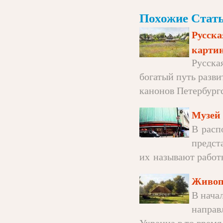
Похожие Стать
Русска
карти
Русска
богатый путь разви
канонов Петербургс
Музей
В расп
предст
их называют работн
Живопи
В нача
направ
Украина в то время 