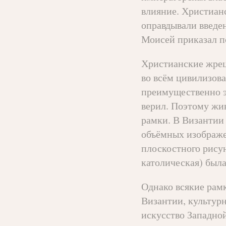
влияние. Христиан
оправдывали введен
Моисей приказал по
Христианские жрец
во всём цивилизова
преимущественно э
верил. Поэтому жи
рамки. В Византии 
объёмных изображен
плоскостного рисун
католическая) была
Однако всякие рамк
Византии, культурн
искусство Западно