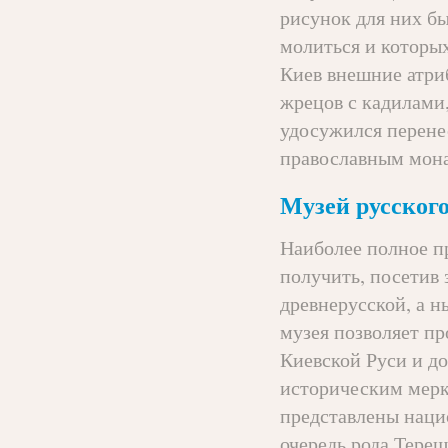
рисунок для них б
молиться и которых
Киев внешние атри
жрецов с кадилами,
удосужился перенес
православным мона
Музей русского
Наиболее полное п
получить, посетив 
древнерусской, а н
музея позволяет пр
Киевской Руси и д
историческим мерка
представлены наци
очередь рода Терещ