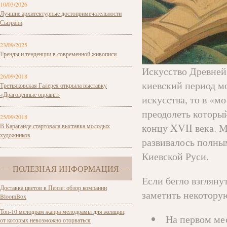
10/03/2026
Лучшие архитектурные достопримечательности
Сызрани
23/09/2025
Тренды и тенденции в современной живописи
Искусство Древней 
26/09/2018
киевский период мо
Третьяковская Галерея открыла выставку
«Драгоценные оправы»
искусства, то в «
преодолеть который
25/09/2018
концу XVII века. М
В Караганде стартовала выставка молодых
художников
развивалось полны
Киевской Руси.
— ПОЛЕЗНАЯ ИНФОРМАЦИЯ —
Если бегло взгляну
Доставка цветов в Пензе: обзор компании
заметить некотору
BloomBox
Топ-10 мелодрам жанра мелодрамы для женщин,
На первом мес
от которых невозможно оторваться