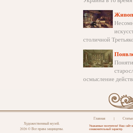
Живоп
Несомн
искусс
столичной Третьяков
Появле
Поняти
старосл
осмысление действ
Главная
|
Статьи
Художественный музей.
Уважаемые посетители! Наш сайт н
2026 © Все права защищены.
ознакомительный характер.