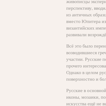
живописцы экспери
перспективу, ввод
из античных образц
вместо Юпитера из
византийских импе
развивали возрожд
Всё это было перен
возводившиеся гре
участии. Русские п
прочего интересов
Однако в целом ру
поверхностно и бо
Русские в основной
иконы, мозаики, по
искусства ещё не в