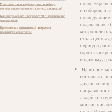
после «крещен
Рольставни: полное руководство по выбору,
покупке и использованию защитных конструкций
и соборов, и э
Как быстро освоить программу “1С”: практические
последующие э
рекомендации
подавляющее б
Промостойки: эффективный инструмент
митрополитов, 
мобильного маркетинга<
столь ценны д
период и ранн
гордиться кре
видимому, гра
На втором мес
составлять пе
другие сочине
направленност
людей того вр
многие писали
полку Игореве