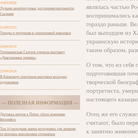
10/03/2026
являлась частью Р
Лучшие архитектурные достопримечательности
Сызрани
воспринимались как
гораздо раньше. В
23/09/2025
был выходцем из Ха
Тренды и тенденции в современной живописи
украинскую истори
26/09/2018
таким образом, раз
Третьяковская Галерея открыла выставку
«Драгоценные оправы»
О том, что из себя
25/09/2018
подготовившая поч
В Караганде стартовала выставка молодых
творческой биограф
художников
портретиста, умер
настоящего казацко
— ПОЛЕЗНАЯ ИНФОРМАЦИЯ —
Отец же его служил
Доставка цветов в Пензе: обзор компании
BloomBox
считают, было пер
Топ-10 мелодрам жанра мелодрамы для женщин,
к занятию живопис
от которых невозможно оторваться