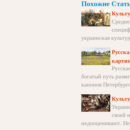
Похожие Стать
Культ
Средне
специф
украинская культур
Русска
карти
Русска
богатый путь разви
канонов Петербургс
Культу
Украин
своей 
недооценивают. Несм