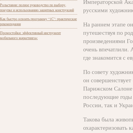
Императорской Ака
Рольставни: полное руководство по выбору,
русскими художник
покупке и использованию защитных конструкций
Как быстро освоить программу “1С”: практические
На раннем этапе он
рекомендации
путешествуя по род
Промостойки: эффективный инструмент
мобильного маркетинга<
произведениями Гог
очень впечатлили. 
где знакомится с е
По совету художни
он совершенствует 
Парижском Салоне 
последующие годы 
России, так и Укра
Такова была живоп
охарактеризовать 