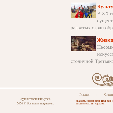
Культу
В ХХ в
сущест
развитых стран обр
Живоп
Несомн
искусс
столичной Третьяков
Главная
|
Статьи
Художественный музей.
Уважаемые посетители! Наш сайт н
2026 © Все права защищены.
ознакомительный характер.