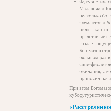
Футуристическ
Малевича и Кан
несколько бол
элементов и б
пил» – картина
представляет 
создаёт ощуще
Богомазов стр
большом разно
сине-фиолетов
ожидания, с к
приносил нача
При этом Богомазов
кубофутуристическ
«Расстрелянно