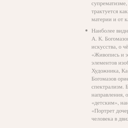
супрематизме,
трактуется как
материи и от 
Наиболее видн
А. К. Богомаз
искусства, о ч
«Живопись и э
элементов изо
Художника, Ка
Богомазов ори
спектрализм. 
направления, 
«детским», на
«Портрет доче
человека в дв