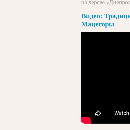
на дереве «Днепрос
Видео: Традиц
Мацегоры