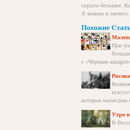
скрыто большее. Ка
А можно и ничего. 
Похожие Стать
Малеви
При уп
больши
с «Чёрным квадрато
Рисова
Возмож
искусс
которые написаны в
Утро в
В Росс