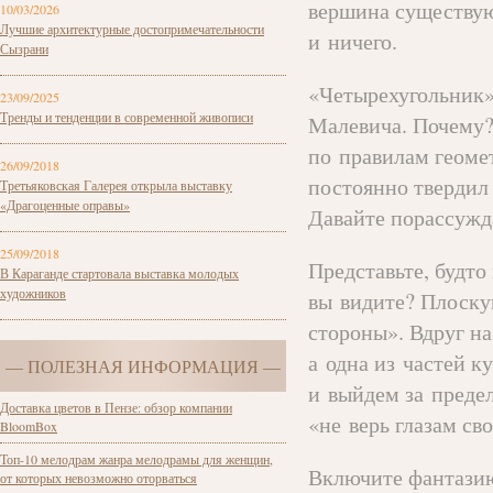
вершина существую
10/03/2026
Лучшие архитектурные достопримечательности
и ничего.
Сызрани
«Четырехугольник»
23/09/2025
Тренды и тенденции в современной живописи
Малевича. Почему? 
по правилам геоме
26/09/2018
постоянно твердил
Третьяковская Галерея открыла выставку
«Драгоценные оправы»
Давайте порассужд
25/09/2018
Представьте, будто
В Караганде стартовала выставка молодых
художников
вы видите? Плоску
стороны». Вдруг на
а одна из частей к
— ПОЛЕЗНАЯ ИНФОРМАЦИЯ —
и выйдем за предел
Доставка цветов в Пензе: обзор компании
«не верь глазам св
BloomBox
Топ-10 мелодрам жанра мелодрамы для женщин,
Включите фантазию
от которых невозможно оторваться