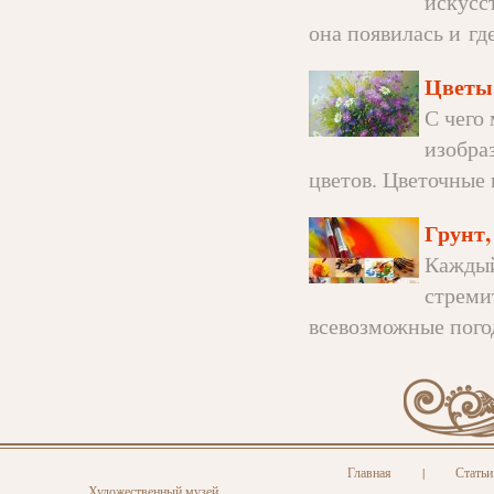
искусс
она появилась и где
Цветы
С чего
изобра
цветов. Цветочные 
Грунт,
Каждый
стреми
всевозможные погод
Главная
|
Статьи
Художественный музей.