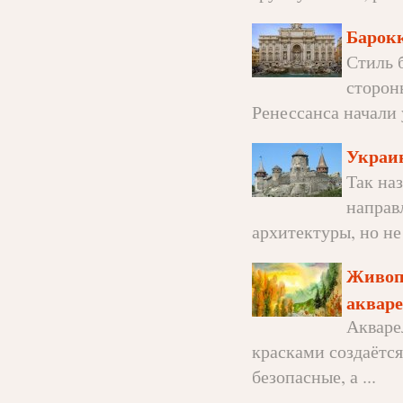
Барокк
Стиль 
сторон
Ренессанса начали у
Украин
Так на
направ
архитектуры, но не 
Живопи
аквар
Акваре
красками создаётся
безопасные, а ...